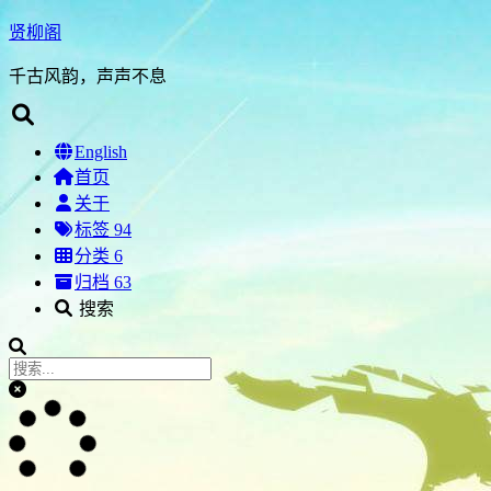
贤柳阁
千古风韵，声声不息
English
首页
关于
标签
94
分类
6
归档
63
搜索