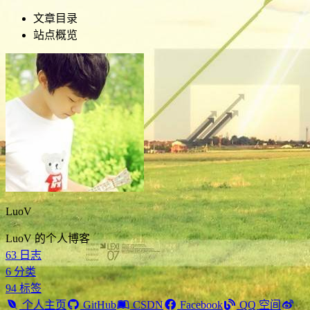
文章目录
站点概览
LuoV
LuoV 的个人博客
63
日志
6
分类
94
标签
个人主页
GitHub
CSDN
Facebook
QQ 空间