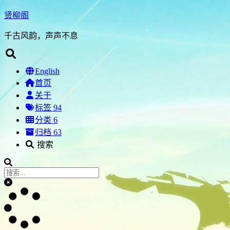
贤柳阁
千古风韵，声声不息
English
首页
关于
标签
94
分类
6
归档
63
搜索