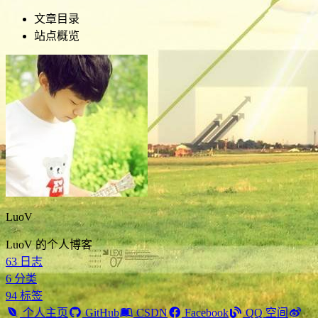
文章目录
站点概览
LuoV
LuoV 的个人博客
63
日志
6
分类
94
标签
个人主页
GitHub
CSDN
Facebook
QQ 空间