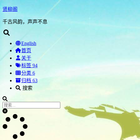
贤柳阁
千古风韵，声声不息
English
首页
关于
标签
94
分类
6
归档
63
搜索