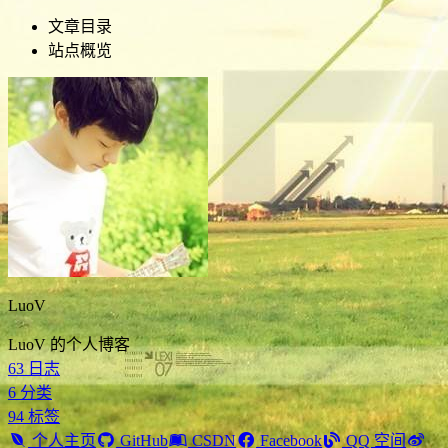
文章目录
站点概览
LuoV
LuoV 的个人博客
63
日志
6
分类
94
标签
个人主页
GitHub
CSDN
Facebook
QQ 空间