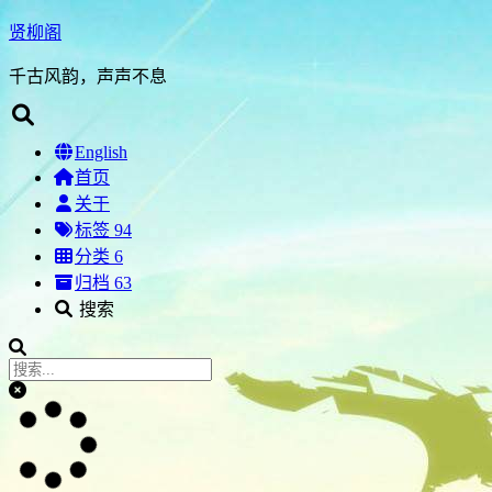
贤柳阁
千古风韵，声声不息
English
首页
关于
标签
94
分类
6
归档
63
搜索