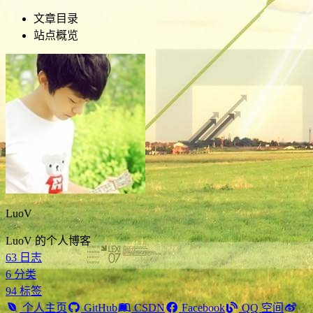
文章目录
站点概览
LuoV
LuoV 的个人博客
63
日志
6
分类
94
标签
个人主页
GitHub
CSDN
Facebook
QQ 空间