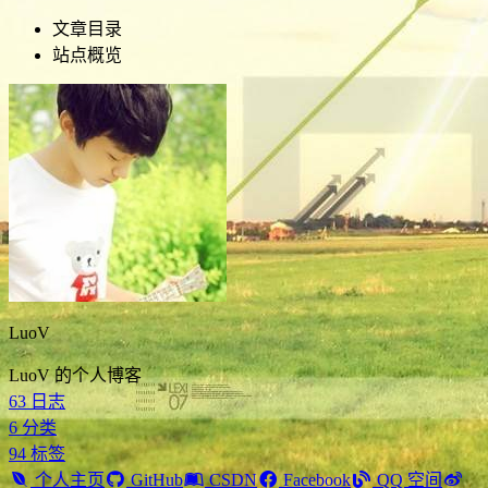
文章目录
站点概览
LuoV
LuoV 的个人博客
63
日志
6
分类
94
标签
个人主页
GitHub
CSDN
Facebook
QQ 空间