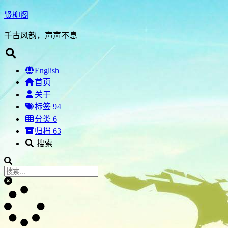
贤柳阁
千古风韵，声声不息
English
首页
关于
标签
94
分类
6
归档
63
搜索