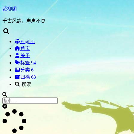
贤柳阁
千古风韵，声声不息
English
首页
关于
标签
94
分类
6
归档
63
搜索