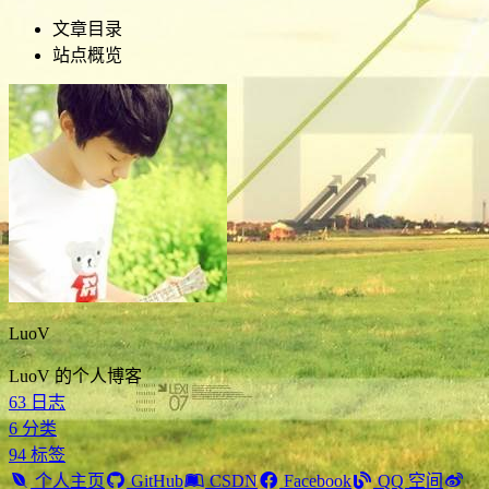
文章目录
站点概览
LuoV
LuoV 的个人博客
63
日志
6
分类
94
标签
个人主页
GitHub
CSDN
Facebook
QQ 空间